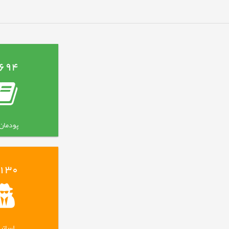
694
پودمان 
130
اساتی