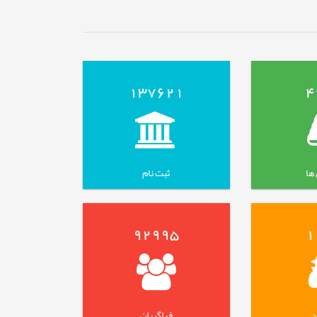
137621
4
ها
ثبت نام
92995
1
د
فراگیران