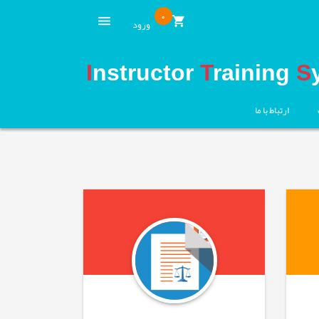
0
ورود
I
nstructor
T
raining
S
ارتباط با ما
قبلی
بعدی