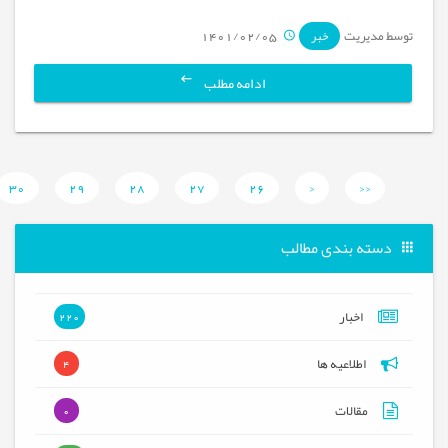
توسط مدیریت
1401/02/05
خبر
ادامه مطلب
30
29
28
27
26
<
<<
دسته بندی مطالب
اخبار
220
اطلاعیه ها
4
مقالات
0