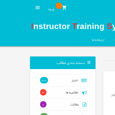
0
ورود
I
nstructor
T
raining
S
ارتباط با ما
دسته بندی مطالب
اخبار
220
اطلاعیه ها
4
( غیر حضوری) مربیان 29 شهریور
مقالات
0