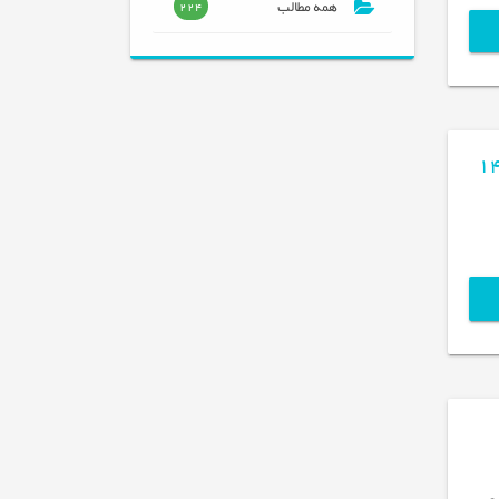
همه مطالب
224
( غیر حضوری) مربیان 22 شهریور