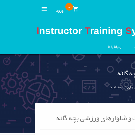
0
ورود
I
nstructor
T
raining
S
ارتباط با ما
ه گانه
 های دوره نمایید
 و شلوارهای ورزشی بچه گانه