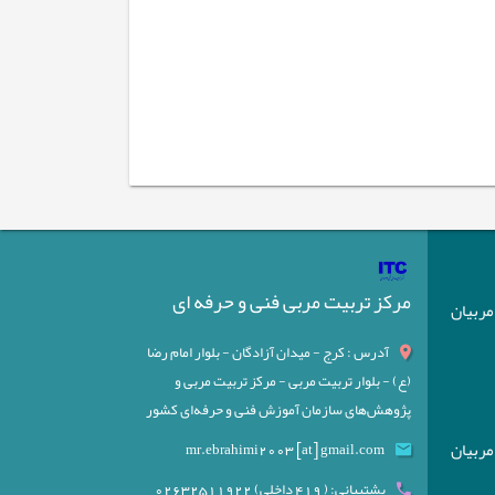
مرکز تربیت مربی فنی و حرفه ای
) مربیان
آدرس : کرج - میدان آزادگان - بلوار امام رضا
(ع) - بلوار تربیت مربی - مرکز تربیت مربی و
پژوهش‌های سازمان آموزش فنی و حرفه‌ای کشور
) مربیان
mr.ebrahimi2003 [at] gmail.com
پشتیبانی: ( 419 داخلی) 02632511922