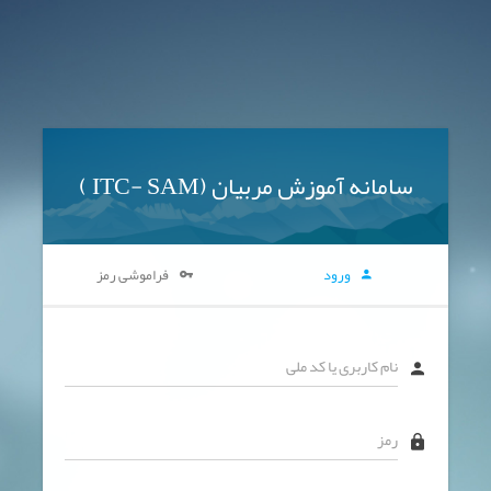
سامانه آموزش مربیان (ITC- SAM )
ورود
فراموشی رمز
نام کاربری یا کد ملی
رمز