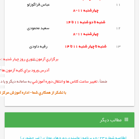
11
عباس قراگوزلو
چهارشنبه 11-8
شنبه تا
دو شنبه
11 تا 14
12
سعید محمودی
چهارشنبه 11-8
13
شنبه تا
چهار شنبه
11 تا 14
رقیه داودی
برگزاري آزمون
تئوري
روز چهار شنبه :
س
آدرس ورود براي کليه آزمون ها
r
ضمناً ،
تغيير ساعت کلاس ها و انتقال دوره آموزشي
به سامانه ديگر و يا
با تشکر از همکاري شما- اداره آموزش مرکز تربيت 
مطالب دیگر
اطلاعیه شماره 23-05 برنامه زمانبندی دوره های مجازی ( غیر حضوری)