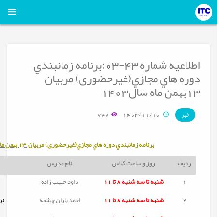
اطلاعیه شماره 43-03:برنامه زمانبندي
دوره هاي مجازي(غیرحضوری) مربيان
13بهمن ماه سال1403
748
1403/11/10
خبر
برنامه زمانبندي دوره هاي مجازي(غیرحضوری) مربيان
13
بهمن ماه
ردیف
روز و ساعت کلاس
نام مدرس
1
شنبه تا
سه شنبه
8 تا 11
داود حبیب زاده
2
شنبه تا
سه شنبه
8 تا 11
احمد باران چشمه
نر