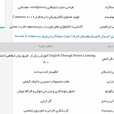
تاآزاد
طراحی سایت تبلیغاتی با
wordpress
-مقدماتی
وشیده
تولید محتوای الکترونیکی با نرم افزار2019
Camtasia
 ابراهیمی
آشنایی با تکنولوژی های نوین در سیستم مولد قدرت مجازی
ی) مربيان
4 مرداد ماه سال 1404
( نوبت دوم)آدرس ورود به سامانه
itcsam.ir
درس
عنوان دوره
Learning
English Through Stories
آموزش زبان از طریق بیان شفاهی داست
 کار کنفی
A/1
اده یکان
الگوساز کت مردانه
ترابی
بافت محصولات حصیری با الیاف گیاهی
اگوزلو
اصول جوشکاری و بازرسی جوش و کارگاه جوش
ثی زرندی
گل آرایی
سیدمراد
گردشگری خارجی با خودروی شخصی