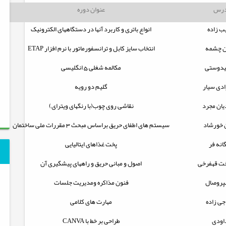
درس
عنوان دوره
ب زاده
انواع باتری و کاربرد آنها در دستگاههای الکترونیک
ان چشمه
انتخاب سایز کابل و ترانسفورماتور با نرم افزار
ETAP
یدوستی
مکالمه شغلی 5 انگلیسی
دی سیار
گلیم دو رویه
ان مجرد
نقاشی روی چوب(با رنگهای ویترای)
 خورشاد
سیستم های اطفای حریق براساس مبحث 3 مقررات ملی ساختمان
نه فر
پخت غذاهای ایتالیایی
خت قهفرخی
اصول و مبانی حریق و راههای پیشگیری آن
پروصال
فنون مذاكره ومديريت جلسات
جی زاده
مهارت های کلامی
اودی
طراحی بر خط با
CANVA