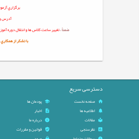
برگزاري آزمو
آدرس ور
ضمناً ،
تغيير ساعت کلاس ها و انتقال دوره آمو
با تشکر از همکاري شم
دسترسی سریع
صفحه نخست
پودمان ها
اطلاعیه ها
اخبار
مقالات
درباره ما
نظرسنجی
قوانین و مقررات
سوالات متداول
ورود