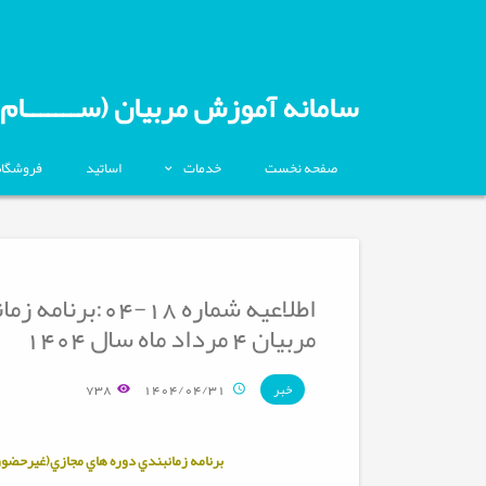
سامانه آموزش مربیان (ســـــــام)
صفحه نخست
خدمات
اساتید
فروشگاه
اطلاعیه شماره 
مربيان 4 مرداد ماه سال 1404
738
1404/04/31
خبر
برنامه زمانبندي دوره هاي مجازي(غیرحضور