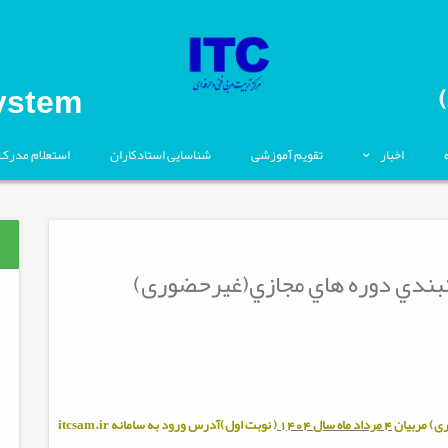
ystem
اخبار
تقویم آموزشی
شناسایی استادکاران
استعلام مدرک
18-04:برنامه زمانبندي دوره هاي مجازي(غیرحضوری)
ی) مربيان
4 مرداد ماه سال 1404
( نوبت اول)آدرس ورود به سامانه
itcsam.ir