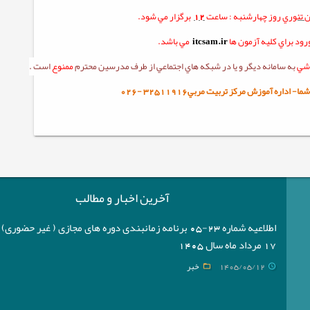
ن
تئوري
روز چهارشنبه :
ساعت
12
برگزار مي شود.
ود براي کليه آزمون ها
itcsam.ir
مي باشد.
زشي
به سامانه ديگر و يا در شبکه هاي اجتماعي از طرف مدرسين محترم
ممنوع
است .
ا- اداره آموزش مرکز تربيت مربي32511916
-
026
آخرین اخبار و مطالب
اطلاعیه شماره 23-05 برنامه زمانبندی دوره های مجازی ( غیر حضوری
17 مرداد ماه سال 1405
1405/05/12
خبر