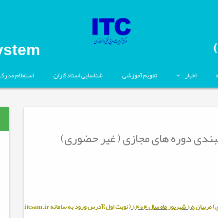
ystem
اخبار
تقویم آموزشی
شناسایی استادکاران
استعلام مدرک
2-04 برنامه زمانبندی دوره های مجازی ( غیر حضوری)
) مربيان
15 شهریور ماه سال 1404
( نوبت اول)آدرس ورود به سامانه
itcsam.ir