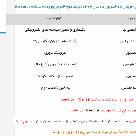
) مربيان
15 شهریور ماه سال 1404
( نوبت دوم)آدرس ورود به سامانه
itcsam.ir
درس
عنوان دوره
بطحی نیا
نگهداری و تعمیر سیستم های الکترونیکی
اده ابرقویی
گفت و شنود زبان انگلیسی 3
تمدپور
عروسک دوزی
 شریفی
نصب کابینت چوبی آشپزخانه
سروی
تصویر سازی کتاب کودک
ا هاشمی
پداگوژی(هفته دوم)
ن
تئوري
روز سه شنبه :
ساعت
12
برگزار مي شود.
ود براي کليه آزمون ها
itcsam.ir
مي باشد.
زشي
به سامانه ديگر و يا در شبکه هاي اجتماعي از طرف مدرسين محترم
ممنوع
است .
ا- اداره آموزش مرکز تربيت مربي32511916
-
026