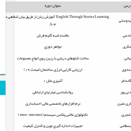
درس
عنوان دوره
Learning
English Through Stories
آموزش زبان از طریق بیان شفاهی داست
یدوستی
A/3
خادمی
بافنده شبه گلیم فرش
شکری
جواهر دوزي
یاتی
ساخت تابلوهای دریایی با رزین روی انواع مصنوعات
ده وی
ارزیابی کارایی انرژی ساختمان(مبحث 19)
نه فر
آشپزی ملل 1
دنی پور
روانشناسی مهارتهای ارتباطی
اری متین
نرم افزارهای تخصصی مالی (حسابداری
 شجری
تکنولوژی مالتی پلکس سیستم (
mux-sms mux
)
 بسطامی
تجهيزات اندازه گيري نوين و كنترل كيفيت