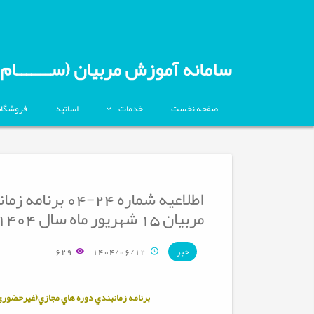
سامانه آموزش مربیان (ســـــــام)
صفحه نخست
خدمات
اساتید
فروشگاه
اطلاعیه شماره 4
مربیان 15 شهریور ماه سال 1404
629
1404/06/12
خبر
برنامه زمانبندي دوره هاي مجازي(غیرحضوری