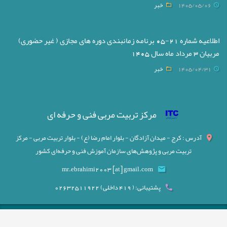
1405/05/06
خبر
اطلاعیه شماره 21-05 برنامه زمانبندی دوره های مجازی ( غیر حضوری)
مربیان 3 مرداد ماه سال 1405
1405/04/31
خبر
مرکز تربیت مربی فنی و حرفه ای
آدرس : کرج - میدان آزادگان - بلوار امام رضا (ع) - بلوار تربیت مربی - مرکز
تربیت مربی و پژوهش‌های سازمان آموزش فنی و حرفه‌ای کشور
mr.ebrahimi2003 [at] gmail.com
پشتیبانی: ( 419 داخلی) 02632511922
Copyright © Shahvar IMS 2018