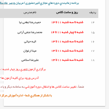
برنامه زمانبندي دوره هاي مجازي(غیرحضوری) مربيان
5 مهر ماه سال 1404
ردیف
روز و ساعت کلاس
نام مدرس
14
شنبه تا
سه شنبه
11 تا 14
حمیدرضا ابطحی نیا
15
شنبه تا
چهار شنبه
11 تا 14
محمدرضا نجفی آرانی
16
شنبه تا
سه شنبه
11 تا 14
الهه حیاتی
17
شنبه تا
سه شنبه
11 تا 14
مینا ارغوان
18
شنبه تا
سه شنبه
11 تا 14
علیرضا اسلامی
برگزاري آزمون
تئوري
روز چهار شنبه :
س
آدرس ورود براي کليه آزمون ها
r
ضمناً ،
تغيير ساعت کلاس ها و انتقال دوره آموزشي
به سامانه ديگر و يا
با تشکر از همکاري شما- اداره آموزش مرکز تربيت 