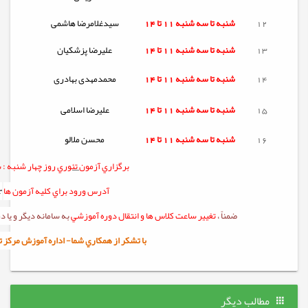
12
شنبه تا
سه شنبه
11 تا 14
سیدغلامرضا هاشمی
13
شنبه تا
سه شنبه
11 تا 14
علیرضا پزشکیان
14
شنبه تا
سه شنبه
11 تا 14
محمدمهدی بهادری
15
شنبه تا
سه شنبه
11 تا 14
علیرضا اسلامی
16
شنبه تا
سه شنبه
11 تا 14
محسن ملالو
برگزاري آزمون
تئوري
روز چهار شنبه :
س
آدرس ورود براي کليه آزمون ها
r
ضمناً ،
تغيير ساعت کلاس ها و انتقال دوره آموزشي
به سامانه ديگر و يا
با تشکر از همکاري شما- اداره آموزش مرکز تربيت 
مطالب دیگر