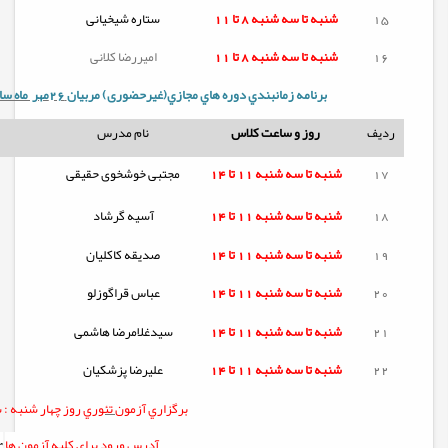
15
شنبه تا
سه شنبه
8 تا 11
ستاره شیخیانی
16
شنبه تا
سه شنبه
8 تا 11
امیررضا کلانی
برنامه زمانبندي دوره هاي مجازي(غیرحضوری) مربيان
26مهر ماه سال 1404
ردیف
روز و ساعت کلاس
نام مدرس
17
شنبه تا
سه شنبه
11 تا 14
مجتبی خوشخوی حقیقی
18
شنبه تا
سه شنبه
11 تا 14
آسیه گرشاد
19
شنبه تا
سه شنبه
11 تا 14
صدیقه کاکلیان
20
شنبه تا
سه شنبه
11 تا 14
عباس قراگوزلو
21
شنبه تا
سه شنبه
11 تا 14
سیدغلامرضا هاشمی
22
شنبه تا
سه شنبه
11 تا 14
علیرضا پزشکیان
برگزاري آزمون
تئوري
روز چهار شنبه :
س
آدرس ورود براي کليه آزمون ها
r