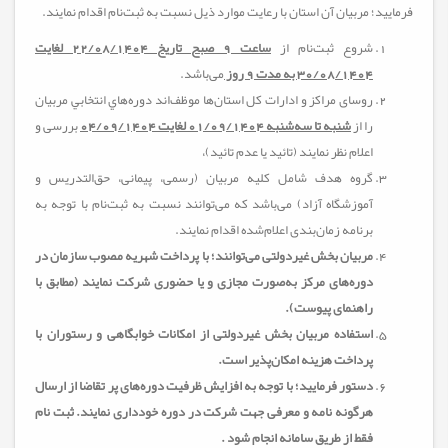
فرمایید؛ مربیان آن استان با رعایت موارد ذیل نسبت به ثبت‌نام اقدام نمایند.
شروع ثبت‌نام از
ساعت 9 صبح تاریخ 22/08/1404 لغایت
30/08/1404 به مدت 9 روز
می‌باشد.
روسای مراکز و ادارات کل استان‌ها موظف‌اند دوره‌هاي انتخابي مربيان
را از
شنبه تا سه‌شنبه 01/09/1404 لغایت 04/09/1404
بررسی و
اعلام نظر نمایند (تائید یا عدم تائید)،
گروه هدف شامل
کلیه مربیان (رسمی، پیمانی، حق‌التدریس و
آموزشگاه آزاد) می‌باشد که می‌توانند نسبت به ثبت‌نام با توجه به
برنامه زمان‌بندی اعلام‌شده اقدام نمایند.
مربیان بخش غیردولتی می‌توانند؛ با پرداخت شهریه مصوب سازمان در
دوره‌های مرکز به‌صورت مجازی و یا حضوری شرکت نمایند
(مطابق با
راهنمای پیوست).
استفاده مربیان بخش غیردولتی از امکانات خوابگاهی و رستوران با
پرداخت هزینه امکان‌پذیر است.
دستور فرمایید؛ با توجه به افزایش ظرفیت دوره‌های پر تقاضا از ارسال
هرگونه نامه و معرفی جهت شرکت در دوره خودداری نمایند. ثبت نام
فقط از طریق سامانه انجام شود .