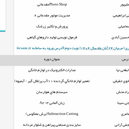
لیپور
Photo Shop
مقدماتی
 ابراهیمی
مدیریت موتور مقدماتی 2
ماعیلی
پرورش و تکثیر زرشک
حسین آبادی
فرمول نویسی تولید داروهای گیاهی
ی) مربيان
24 آبان ماه سال 1404
( نوبت دوم)آدرس ورود به سامانه
itcsam.ir
درس
عنوان دوره
بطحی نیا
مدارات الکترونیک در لوازم خانگی
وی حقیقی
تعمير لوازم خانگي گردنده 11(آب پرتقال گير - آبميوه)
 رادمنش
سيستم هاي هوارسان
جی سینا
زبان آلمانی
A2-3
امری
Subtraction Cutting
(برش معکوس)
فی آرانی
سایز بندی صنعتی پیراهن و شلوار مردانه