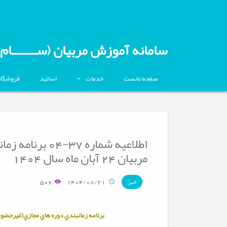
سامانه آموزش مربیان (ســـــــام)
صفحه نخست
خدمات
اساتید
فروشگاه
اطلاعیه شماره 7
مربیان 24 آبان ماه سال 1404
506
1404/08/21
خبر
برنامه زمانبندي دوره هاي مجازي(غیرحضور