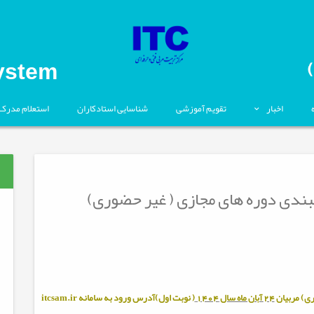
ystem
اخبار
تقویم آموزشی
شناسایی استادکاران
استعلام مدرک
3-04 برنامه زمانبندی دوره های مجازی ( غیر حضوری)
ی) مربيان
24 آبان ماه سال 1404
( نوبت اول)آدرس ورود به سامانه
itcsam.ir