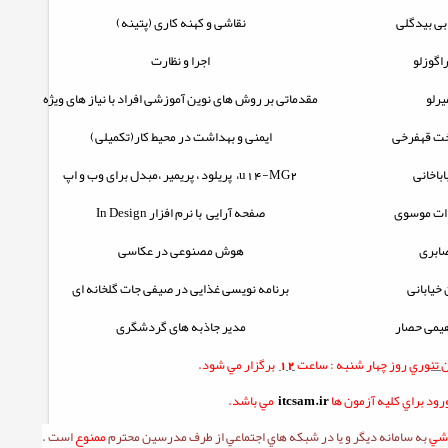
بی بیدگلی
نقاشی و کهنه کاری (پتینه)
اگوزلو
اجرا و نظارت
یرلو
مقدماتی بر روش های نوین آموزشی افراد با نیاز های ویژه
خت قهفرخی
ایمنی و بهداشت در محیط کار(تکمیلی)
باخانی
u14-MG2
، پریلود ، پریمیر ،مبدل برای وب و اپ
ات موسوی
صفحه آرایی با نرم افزار
In Design
ابری
هوش مصنوعی در عکاسی
 خیابانی
برنامه نویسی غذایی در صیفی جات گلخانه ای
یمی حصار
مدیر جاذبه های گردشگری
ن
تئوري
روز چهار شنبه :
ساعت
12
برگزار مي شود.
ود براي کليه آزمون ها
itcsam.ir
مي باشد.
زشي
به سامانه ديگر و يا در شبکه هاي اجتماعي از طرف مدرسين محترم
ممنوع
است .