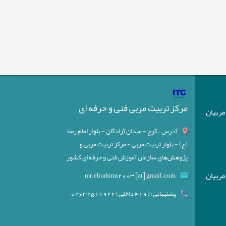
مرکز تربیت مربی فنی و حرفه ای
) مربیان
آدرس : کرج - میدان آزادگان - بلوار امام رضا
(ع) - بلوار تربیت مربی - مرکز تربیت مربی و
پژوهش‌های سازمان آموزش فنی و حرفه‌ای کشور
) مربیان
mr.ebrahimi2003 [at] gmail.com
پشتیبانی: ( 419 داخلی) 02632511922