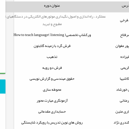
درس
عنوان دوره
عملکرد ، راه اندازی و اصول نگهداری موتورهای الکتریکی در دستگاههای تهوی
فرخی
مطبوع و تبرید
رفلاح
ورکشاپ تخصصی
How to teach language( listening )
پور مغوان
فرش گرد با زمینه گلابتون
یزاده
تذهیب
کریمی
فرش دو رویه
اشیها
حقوق مهندسی و گزارش نویسی
 خورشاد
محوطه سازی
رضائی
آزمونگری مهارت محور
اری متین
حسابداری مقدماتی
ندری نژاد
روش های نوین تدریس با رویکرد شایستگی