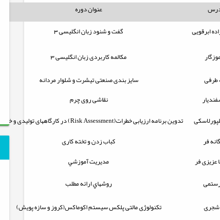
درس
عنوان دوره
اده ابرقویی
گفت و شنود زبان انگلیسی 3
وزگار
مکالمه کاربردی زبان انگلیسی 3
طرفی
سایز بندی صنعتی تیشرت و شلوار مردانه
فندیار
نقاشی روی چرم
پورلاسکی
تدوین برنامه ارزیابی خطرات(
Risk Assessment
) در کارگاههای تولیدی و خدما
نه فر
کباب زدن و تخته کاری
 عزیزی فر
مديريت آموزشي
رستمی
روشهاي ارائه مطلب
 شجری
تکنولوژی مالتی پلکس سیستم اکوماکس(کروز و سازه پویش)