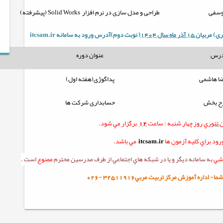
وسفی
طراحی و مدل سازی در نرم افزار
Solid Works
(پیشرفته)
ری) مربيان
15 آذر ماه سال 1404
( نوبت دوم)آدرس ورود به سامانه
itcsam.ir
درس
عنوان دوره
ا هاشمی
پداگوژی(هفته اول)
رح بخش
حسابداری شرکت ها
ن
تئوري
روز چهار شنبه :
ساعت
12
برگزار مي شود.
ود براي کليه آزمون ها
itcsam.ir
مي باشد.
زشي
به سامانه ديگر و يا در شبکه هاي اجتماعي از طرف مدرسين محترم
ممنوع
است .
ا- اداره آموزش مرکز تربيت مربي32511916
-
026