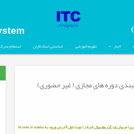
ystem
اخبار
تقویم آموزشی
شناسایی استادکاران
استعلام مدرک
4-04 برنامه زمانبندی دوره های مجازی ( غیر حضوری)
ری) مربيان
15 آذر ماه سال 1404
( نوبت اول)آدرس ورود به سامانه
itcsam.ir