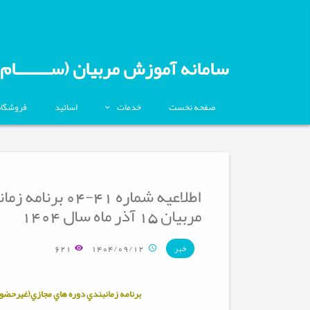
سامانه آموزش مربیان (ســـــــام)
صفحه نخست
خدمات
اساتید
فروشگاه
اطلاعیه شماره 1
مربیان 15 آذر ماه سال 1404
621
1404/09/12
خبر
برنامه زمانبندي دوره هاي مجازي(غیرحضو