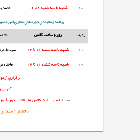
10
شنبه تا
سه شنبه
8 تا 11
احمد ی
برنامه زمانبندي دوره هاي مجازي(غیرحضو
ردیف
روز و ساعت کلاس
نام م
11
شنبه تا
سه شنبه
11 تا 14
سیدغلامرض
12
شنبه تا
سه شنبه
11 تا 14
فاخته ف
برگزاري آزمو
آدرس ور
ضمناً ،
تغيير ساعت کلاس ها و انتقال دوره آمو
با تشکر از همکاري شم