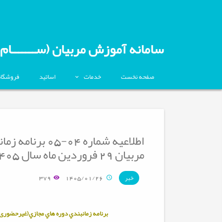
سامانه آموزش مربیان (ســـــــام)
صفحه نخست
خدمات
اساتید
فروشگاه
اطلاعیه شماره 4
مربیان 29 فروردین ماه سال 1405
379
1405/01/26
خبر
برنامه زمانبندي دوره هاي مجازي(غیرحضوری)