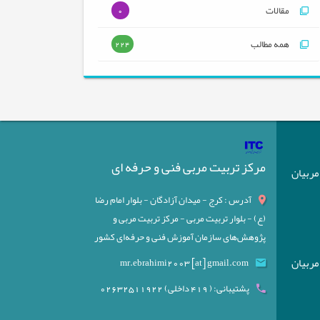
مقالات
0
همه مطالب
224
مرکز تربیت مربی فنی و حرفه ای
) مربیان
آدرس : کرج - میدان آزادگان - بلوار امام رضا
(ع) - بلوار تربیت مربی - مرکز تربیت مربی و
پژوهش‌های سازمان آموزش فنی و حرفه‌ای کشور
) مربیان
mr.ebrahimi2003 [at] gmail.com
پشتیبانی: ( 419 داخلی) 02632511922