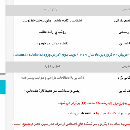
مدرس
عنوان دوره
جفی آرانی
آشنایی با کلیه ماشین های دوخت خط تولید
 رستمی
روشهاي ارائه مطلب
ا شجری
نقشه خوانی در خودرو
 مربيان
29 فروردین ماه سال 1405
( نوبت دوم)آدرس ورود به سامانه
itcsam.ir
مدرس
عنوان دوره
ائی نژاد
آشنایی با اصطلاحات طراحی و دوخت پیشرفته
ا ثنایی
ايمني و بهداشت در محیط کار( مقدماتي )
ن
تئوري
روز چهارشنبه :
ساعت
12
برگزار مي شود.
ود براي کليه آزمون ها
itcsam.ir
مي باشد.
زشي
به سامانه ديگر و يا در شبکه هاي اجتماعي از طرف مدرسين محترم
ممنوع
است .