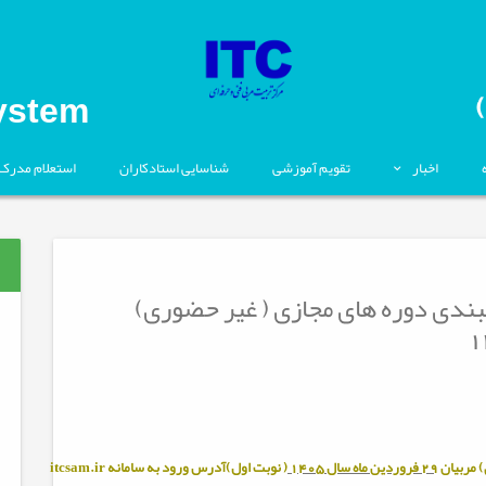
ystem
اخبار
تقویم آموزشی
شناسایی استادکاران
استعلام مدرک
0-05 برنامه زمانبندی دوره های مجازی ( غیر حضوری)
 مربيان
29 فروردین ماه سال 1405
( نوبت اول)آدرس ورود به سامانه
itcsam.ir