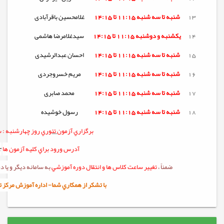
13
شنبه تا
سه شنبه
11:15 تا 14:15
غلامحسین باقرآبادی
14
یکشنبه و دوشنبه
11:15 تا 14:15
سیدغلامرضا هاشمی
15
شنبه تا
سه شنبه
11:15 تا 14:15
احسان عبدالرشیدی
16
شنبه تا
سه شنبه
11:15 تا 14:15
مریم خسروجردی
17
شنبه تا
سه شنبه
11:15 تا 14:15
محمد صابری
18
شنبه تا
سه شنبه
11:15 تا 14:15
رسول خوشیده
برگزاري آزمون
تئوري
روز چهارشنبه :
س
آدرس ورود براي کليه آزمون ها
r
ضمناً ،
تغيير ساعت کلاس ها و انتقال دوره آموزشي
به سامانه ديگر و يا
با تشکر از همکاري شما- اداره آموزش مرکز تربيت 