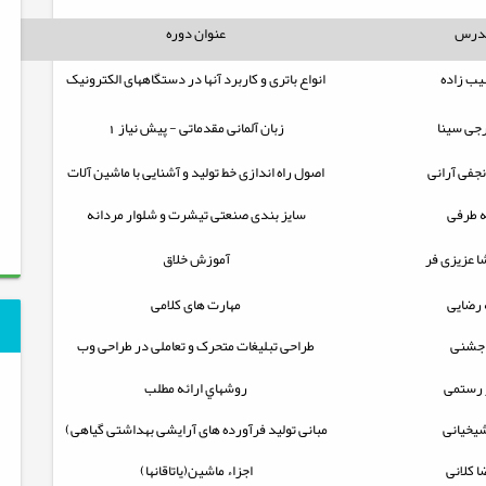
مدرس
عنوان دوره
یب زاده
انواع باتری و کاربرد آنها در دستگاههای الکترونیک
رجی سینا
زبان آلمانی مقدماتی - پیش نیاز 1
جفی آرانی
اصول راه اندازی خط تولید و آشنایی با ماشین آلات
 طرفی
سایز بندی صنعتی تیشرت و شلوار مردانه
ا عزیزی فر
آموزش خلاق
 رضایی
مهارت های کلامی
 جشنی
طراحی تبلیغات متحرک و تعاملی در طراحی وب
 رستمی
روشهاي ارائه مطلب
شیخیانی
مبانی تولید فرآورده های آرایشی بهداشتی گیاهی)
ا کلانی
اجزاء ماشين(ياتاقانها)