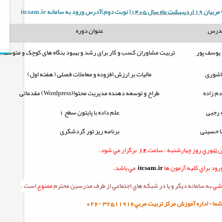
مربيان
19 اردیبهشت ماه سال 1405
( نوبت دوم)آدرس ورود به سامانه
itcsam.ir
مدرس
عنوان دوره
یوسف پور
تربیت مشاوران کسب و کار برای رشد و بهبود بنگاه های کوچک و متوسط
عاشوری
مالیات بر ارزش افزوده و معاملات فصلی ( هفته اول)
دم زاده
طراح و توسعه دهنده مدیریت محتوا(
Wordpress
) مقدماتی
 رجبی
علم داده با پایتون سطح 1
 حسینی
برنامه ریز تور گردشگری
ن
تئوري
روز چهارشنبه :
ساعت
12
برگزار مي شود.
ود براي کليه آزمون ها
itcsam.ir
مي باشد.
زشي
به سامانه ديگر و يا در شبکه هاي اجتماعي از طرف مدرسين محترم
ممنوع
است .
ا- اداره آموزش مرکز تربيت مربي32511916
-
026