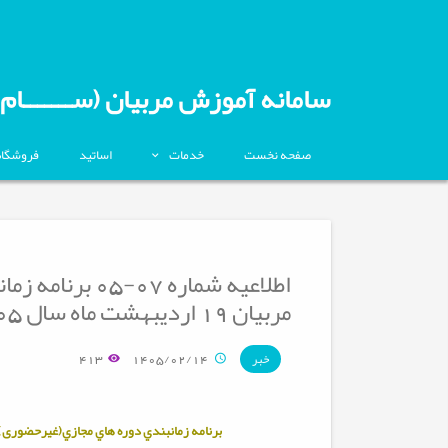
سامانه آموزش مربیان (ســـــــام)
صفحه نخست
خدمات
اساتید
فروشگاه
اطلاعیه شماره 7
مربیان 19 اردیبهشت ماه سال 1405
413
1405/02/14
خبر
برنامه زمانبندي دوره هاي مجازي(غیرحضوری) 