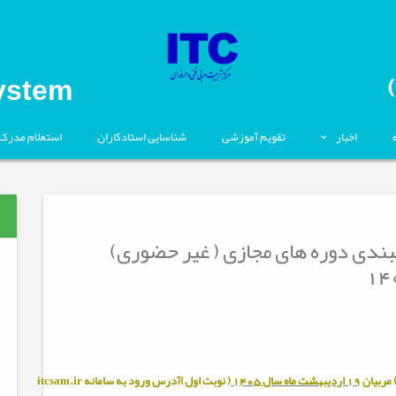
ystem
اخبار
تقویم آموزشی
شناسایی استادکاران
استعلام مدرک
0-05 برنامه زمانبندی دوره های مجازی ( غیر حضوری)
مربيان
19 اردیبهشت ماه سال 1405
( نوبت اول)آدرس ورود به سامانه
itcsam.ir