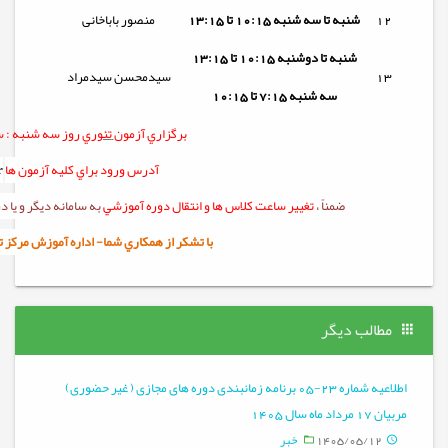
12
شنبه تا
سه شنبه
10:15 تا 13:15
منصور باباخانی
شنبه تا
دوشنبه
10:15 تا 13:15
13
سیدمحسن سیدمراد
سه شنبه 7:15 تا 10:15
برگزاري آزمون
تئوري
روز سه شنبه :
س
آدرس ورود براي کليه آزمون ها
r
ضمناً ،
تغيير ساعت کلاس ها و انتقال دوره آموزشي
به سامانه ديگر و يا
با تشکر از همکاري شما- اداره آموزش مرکز تربيت 
مطالب دیگر
اطلاعیه شماره 23-05 برنامه زمانبندی دوره های مجازی ( غیر حضوری)
مربیان 17 مرداد ماه سال 1405
1405/05/12
خبر