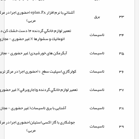
آشنائي با نرم افزار eplan.P8 (حضوری اجر
33
برق
مربی)
تعمير لوازم خانگي گردنده 4( دست خش
34
تاسیسات
اتوماتيك و سشوارها )( غیر حضوری - مجازی
35
تاسیسات
آبگرمکن های خورشیدی( غیر حضوری - مجازی
36
تاسیسات
كولرگازي اسپليت سطح 1(حضوری اجرا در مرکز تربیت مربی)
37
تاسیسات
تعمير لوازم خانگي گردنده 5(جاروبرقي)( غیر حضوری - مجازی)
38
تاسیسات
آشنایی با برق تاسیسات( غیر حضوری - مجازی
جوشکاری با گاز اکسی استیلن(حضوری اجرا در مرک
39
تاسیسات
مربی)