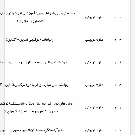
مقدماتی بر روش های نوین آموزشی افراد با نیاز های 
212
علوم تربیتی
حضوری - مجازی)
213
علوم تربیتی
ارتباطات ( ترکیبی آنلاین- آفلاین)
214
علوم تربیتی
بهداشت روانی در محیط کار( غیر حضوری - مجا
215
علوم تربیتی
روانشناسی مهارتهای ارتباطی( ترکیبی آنلاین- آف
روش های نوین تدریس با رویکرد شایستگی( ترکیبی
216
علوم تربیتی
آفلاین) مختص مربیان آموزشگاههای آزاد
217
علوم تربیتی
نظام آراستگي محيط (5s)( غیر حضوری - مجازی)