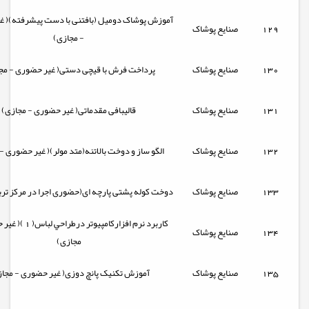
آموزش پوشاک دومیل (بافتنی با دست پیشرفته)( غ
129
صنایع پوشاک
- مجازی)
130
صنایع پوشاک
پرداخت فرش با قیچی دستی( غیر حضوری - مج
131
صنایع پوشاک
قالیبافی مقدماتی( غیر حضوری - مجازی)
132
صنایع پوشاک
الگو ساز و دوخت بالاتنه(متد مولر)( غیر حضوری -
133
صنایع پوشاک
دوخت کوله پشتی پارچه ای(حضوری اجرا در مرکز تر
كاربرد نرم افزاركامپيوتر 
134
صنایع پوشاک
مجازی)
135
صنایع پوشاک
آموزش تکنیک پانچ دوزی( غیر حضوری - مجا