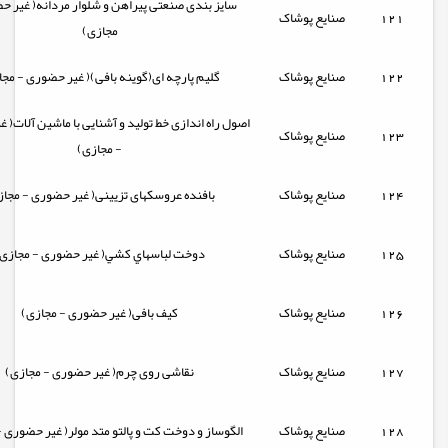
سایز بندی صنعتی پیراهن و شلوار مردانه( غیر ح
121
صنایع پوشاک
مجازی)
122
صنایع پوشاک
گلیم پارچه ای(گوینه بافی)( غیر حضوری - مجا
اصول راه اندازی خط تولید و آشنایی با ماشین آلات( 
123
صنایع پوشاک
- مجازی)
124
صنایع پوشاک
بافنده عروسکهای تزیینی( غیر حضوری - مجاز
125
صنایع پوشاک
دوخت لباسهاي کشي( غیر حضوری - مجازی
126
صنایع پوشاک
کیف بافی( غیر حضوری - مجازی)
127
صنایع پوشاک
نقاشی روی چرم( غیر حضوری - مجازی)
128
صنایع پوشاک
الگوساز و دوخت كت و پالتو متد مولر( غیر حضوری 