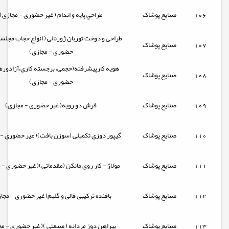
106
صنایع پوشاک
طراحي پايه و اندام ( غیر حضوری - مجازی)
طراحی و دوخت توربان ژورنالی ( انواع حجاب مجلسی
107
صنایع پوشاک
حضوری - مجازی)
هویه کارپیشرفته(حجمی، برجسته کاری،آزادورها
108
صنایع پوشاک
حضوری - مجازی)
109
صنایع پوشاک
فرش دو رویه( غیر حضوری - مجازی)
110
صنایع پوشاک
گیپور دوزی تکمیلی (سوزن بافت)( غیر حضوری - 
111
صنایع پوشاک
مولاژ - کار روی مانکن (مقدماتی)( غیر حضوری - 
112
صنایع پوشاک
بافنده ترکیبی قالی و گلیم( غیر حضوری - مجا
113
صنایع پوشاک
پيراهن دوز مردانه ( صنعتي )( غیر حضوری - م