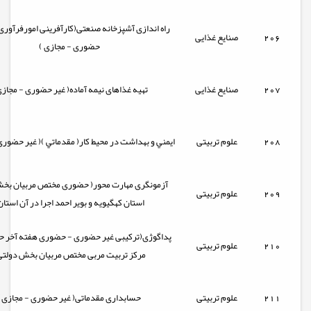
راه اندازی آشپزخانه صنعتی(کارآفرینی امورفرآوری 
206
صنایع غذایی
حضوری - مجازی )
207
صنایع غذایی
تهیه غذاهای نیمه آماده( غیر حضوری - مجازی
208
علوم تربیتی
ايمني و بهداشت در محیط کار( مقدماتي )( غیر حضوری
آزمونگری مهارت محور( حضوری مختص مربیان بخ
209
علوم تربیتی
استان کهگیویه و بویر احمد اجرا در آن استان
پداگوژی(ترکیبی غیر حضوری - حضوری هفته آخر 
210
علوم تربیتی
مرکز تربیت مربی مختص مربیان بخش دولتی
211
علوم تربیتی
حسابداری مقدماتی( غیر حضوری - مجازی)