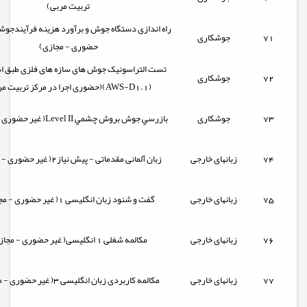
تربیت مربی)
راه اندازی دستگاه جوش و برآورد هزینه فرآیندجوش
71
جوشکاری
حضوری - مجازی)
تست التراسونیک جوش های سازه های فلزی طبق اس
72
جوشکاری
(AWS-D1.1)(حضوری اجرا در مرکز تربیت مربی)
73
جوشکاری
بازرسي جوش بروش چشمي Level II( غیر حضوری - مجازی)
74
زبانهای خارجی
زبان آلمانی مقدماتی - پیش نیاز2( غیر حضوری - مجازی)
75
زبانهای خارجی
گفت و شنود زبان انگلیسی 1( غیر حضوری - مجازی)
76
زبانهای خارجی
مکالمه شغلی 1 انگلیسی( غیر حضوری - مجازی)
77
زبانهای خارجی
مکالمه کاربردی زبان انگلیسی 3( غیر حضوری - مجازی)