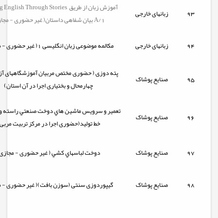
Learning English Through Stories آموزش ز
93
زبانهای خارجی
بیان شفاهی داستان( غیر حضوری - مجازی) A/1
94
زبانهای خارجی
مکالمه موضوعی زبان انگلیسی 1( غیر حضوری - مجازی)
پته دوزی ( حضوری مختص مربیان آموزشگاههای آزا
95
صنایع پوشاک
چهارمحال و بختیاری اجرا در آن استان)
تعمير و سرويس ماشين هاي دوخت صنعتي راسته و آ
96
صنایع پوشاک
خط تولید(حضوری اجرا در مرکز تربیت مربی
97
صنایع پوشاک
دوخت لباسهاي کشي ( غیر حضوری - مجازی
98
صنایع پوشاک
گیپوردوزی سنتی (سوزن بافت)( غیر حضوری - م