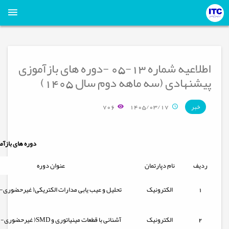
اطلاعیه شماره 13-05 -دوره های بازآموزی
پیشنهادی (سه ماهه دوم سال 1405)
706
1405/03/17
خبر
دوره های بازآمو
ردیف
نام دپارتمان
عنوان دوره
1
الکترونیک
تحلیل و عیب یابی مدارات الکتریکی( غیرحضوری-
2
الکترونیک
آشنائی با قطعات مینیاتوری و SMD( غیرحضوری- مجازی)