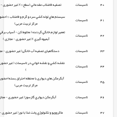
40
تاسیسات
تصفيه فاضلاب مقدماتي (سطح1)( غیر حضوری - مجازی )
سيستم هاي لوله كشي
41
تاسیسات
مرکز تربیت مربی)
تعمير لوازم خانگي گردنده ( مخلوط كن - آسياب برق
42
تاسیسات
آبميوه گيري )( غیر حضوری - مجازی )
43
تاسیسات
دستگاههای تصفیه آب خانگی( غیر حضوری - مجا
نقشه كشي و نقشه خواني در تاسيسات ( غیر حضوری
44
تاسیسات
)
آبگرمکن های دیواری با محفظه احتراق بسته(حضوری
45
تاسیسات
مرکز تربیت مربی)
46
تاسیسات
آبگرمكن ديواري گازسوز( غیر حضوری - مجاز
47
تاسیسات
ماکروويو و تکنولوژي پخت غذا با نور( غیر حضوری -