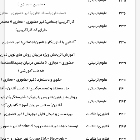
235
علوم تربیتی
حضوری - مجازی )
236
علوم تربیتی
حسابداری اسناد تجاری( غیر حضوری - مجازی
کارآفرینی اجتماعی( غیر حضوری - مجازی )( مختص
237
علوم تربیتی
دارای کد کارآفرینی)
238
علوم تربیتی
آشنايي با قانون كار و تامين اجتماعي ( غیر حضوری -
آموزش اثربخش ویژه مربیان روش های نوین تدری
239
علوم تربیتی
حضوری - مجازی )( مختص مربیان جدیدالاستخدا
خدمات آموزشی)
240
علوم تربیتی
حقوق و دستمزد ( غیر حضوری - مجازی )
241
علوم تربیتی
حل مسئله و تصمیم گیری( ترکیبی آنلاین- آفل
روش های نوین تدریس با رویکرد شایستگی( ترکیبی
242
علوم تربیتی
آفلاین) مختص مربیان آموزشگاههای آزاد
243
فناوری اطلاعات
بهینه ساز و مبدل فایل دیجیتال ( غیر حضوری- 
244
فناوری اطلاعات
توسعه دهنده برنامه اندروید Android(غیر حضوری - مجازی )
245
فناوری اطلاعات
(غیر حضوری - مجازی )CompTIA - Network +