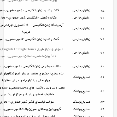
بیان شفاهی داستان A/3 ( غیر حضوری - مجازی)
75
زبانهای خارجی
گفت و شنود زبان انگلیسی 2( غیر حضوری - مجازی)
76
زبانهای خارجی
مکالمه شغلی 4 انگلیسی ( غیر حضوری - مجازی )
آزمایشگاه زبان انگلیسی A-1 ( حضوری اج
77
زبانهای خارجی
مربی)
78
زبانهای خارجی
گفت و شنود زبان انگلیسی 3( غیر حضوری - مجازی)
Learning English Through Stories آموزش ز
79
زبانهای خارجی
بیان شفاهی داستان( غیر حضوری - مجازی) A/1
80
زبانهای خارجی
مکالمه موضوعی زبان انگلیسی 1( غیر حضوری - مجازی)
پته دوزی ( حضوری مختص مربیان آموزشگاههای آزا
81
صنایع پوشاک
چهارمحال و بختیاری اجرا در آن استان)
تعمير و سرويس ماشين هاي دوخت صنعتي راسته و آ
82
صنایع پوشاک
خط تولید(حضوری اجرا در مرکز تربیت مربی
83
صنایع پوشاک
دوخت لباسهاي کشي ( غیر حضوری - مجازی
84
صنایع پوشاک
گیپوردوزی سنتی (سوزن بافت)( غیر حضوری - م
85
صنایع پوشاک
لباس محلی آذری زنانه( غیر حضوری - مجازی