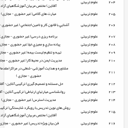
204
علوم تربیتی
آفلاین) مختص مربیان آموزشگاههای آزاد
205
علوم تربیتی
مهارت های کلامی( غیر حضوری - مجازی)
206
علوم تربیتی
آشنايي با قانون كار و تامين اجتماعي ( غیر حضوری -
207
علوم تربیتی
برنامه ریزی درسی( غیر حضوری - مجازی)
208
علوم تربیتی
پياده سازي و مميزي 5s( غیر حضوری - مجازی)
209
علوم تربیتی
تهیه و تنظیم لیست بیمه( غیر حضوری - مجاز
210
علوم تربیتی
مدیریت ایمن در محیط کار( غیر حضوری - مجا
مشاوره و هدایت آموزشی-شغلی در مراکز(مقدمات
211
علوم تربیتی
حضوری - مجازی )
212
علوم تربیتی
حل مسئله و تصمیم گیری( ترکیبی آنلاین- آفل
213
علوم تربیتی
روانشناسی مهارتهای ارتباطی( ترکیبی آنلاین- آف
214
علوم تربیتی
مدیریت استرس( غیر حضوری - مجازی)
روش های نوین تدریس با رویکرد شایستگی( ترکیبی
215
علوم تربیتی
آفلاین) مختص مربیان آموزشگاههای آزاد
216
علوم تربیتی
فن بیان ویژه تدریس( غیر حضوری - مجازی