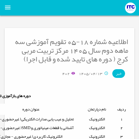
اطلاعیه شماره 18-05 تقویم آموزشی سه
ماهه دوم سال 1405 مرکز تربیت مربی
کرج ( دوره های تایید شده و قابل اجرا)
402
1405/04/13
خبر
دوره های بازآموزی تای
ردیف
نام دپارتمان
عنوان دوره
1
الکترونیک
تحلیل و عیب یابی مدارات الکتریکی( غیرحضوری-
2
الکترونیک
آشنائی با قطعات مینیاتوری و SMD( غیرحضوری- مجازی)
3
الکترونیک
الکترونیک کاربردی( غیرحضوری - مجازی)