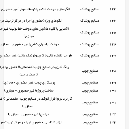
123
صنایع پوشاک
الگوساز و دوخت كت و پالتو متد مولر( غیر حضوری 
124
صنایع پوشاک
الگوهای ویژه(حضوری اجرا در مرکز تربیت مر
آشنایی با کلیه ماشین های دوخت خط تولید( غیر 
125
صنایع پوشاک
مجازی)
126
صنایع پوشاک
دوخت لباسهاي کشي( غیر حضوری - مجازی
127
صنایع پوشاک
طراحی نقشه قالی با کامپیوتر(مقدماتی)( غیر حضوری
رنگ کاری در صنایع چوب (مقدماتی)( حضوری اجرا 
128
صنایع چوب
تربیت مربی)
129
صنایع چوب
پرسکاری چوب( غیر حضوری - مجازی)
130
صنایع چوب
ساخت پروژه( غیر حضوری - مجازی)
كاربرد نرم افزار اتوكد در صنايع چوب ( مقدماتي )( 
131
صنایع چوب
- مجازی)
132
صنایع چوب
خراطي( غیر حضوری - مجازی)
133
صنایع چوب
ابزار شناسی( حضوری اجرا در مرکز تربیت مر