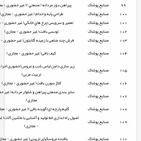
99
صنایع پوشاک
پيراهن دوز مردانه ( صنعتي )( غیر حضوری - م
100
صنایع پوشاک
طراحي پايه و اندام ( غیر حضوری - مجازی)
101
صنایع پوشاک
تعمير و سرويس چرخ هاي خانگي( غیر حضوری - م
102
صنایع پوشاک
تونسی بافت( غیر حضوری - مجازی)
103
صنایع پوشاک
فرش چند ضلعی با زمینه گلابتون( غیر حضوری - 
104
صنایع پوشاک
کیف بافی( غیر حضوری - مجازی)
زیر سازی دامن لباس شب و عروس(حضوری اجرا د
105
صنایع پوشاک
تربیت مربی)
106
صنایع پوشاک
کلاژ سوزن بافت( غیر حضوری - مجازی)
سایز بندی صنعتی پیراهن و شلوار مردانه( غیر ح
107
صنایع پوشاک
مجازی)
108
صنایع پوشاک
گلیم پارچه ای(گوینه بافی)( غیر حضوری - مجا
اصول راه اندازی خط تولید و آشنایی با ماشین آلات( 
109
صنایع پوشاک
- مجازی)
110
صنایع پوشاک
بافنده عروسکهای تزیینی( غیر حضوری - مجاز