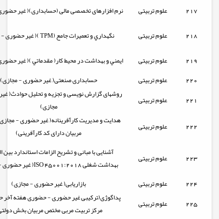
217
علوم تربیتی
نرم افزارهای تخصصی مالی (حسابداری)( غیر حضوری
218
علوم تربیتی
نگهداري و تعميرات جامع (TPM )( غیر حضوری - مجازی)
219
علوم تربیتی
ايمني و بهداشت در محیط کار( مقدماتي )( غیر حضوری
220
علوم تربیتی
حسابداری صنعتی( غیر حضوری - مجازی)
روشهای گزارش نویسی و تجزیه و تحلیل حوادث( غیر
221
علوم تربیتی
مجازی)
هدایت و مدیریت کارآفرینانه( غیر حضوری - مجازی
222
علوم تربیتی
مربیان دارای کد کارآفرینی)
آشنایی با مبانی و تشریح الزامات استاندارد بین ال
223
علوم تربیتی
بهداشت شغلی ISO 45001:2018( غیر حضوری - مجازی)
224
علوم تربیتی
بازاریابی( غیر حضوری - مجازی)
پداگوژی(ترکیبی غیر حضوری - حضوری هفته آخر 
225
علوم تربیتی
مرکز تربیت مربی مختص مربیان بخش دولتی