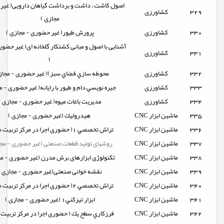
اصول کاشت ، داشت و برداشت گیاهان دارویی( غیر
329
کشاورزی
مجازی )
330
کشاورزی
پرورش طیور( غیر حضوری - مجازی )
آشنایی با اصول و مبانی کشتکار گلخانه ای( غیر حضو
331
کشاورزی
)
332
کشاورزی
محوطه سازي فضاي سبز)( غیر حضوری - مجاز
333
کشاورزی
جيره نويسي دام و طيور با رايانه( غیر حضوری - م
334
کشاورزی
مدیریت باغات میوه( غیر حضوری - مجازی )
335
ماشین ابزار CNC
هيدروليك (غیر حضوری - مجازی )
336
ماشین ابزار CNC
تراش تخصصي 1( حضوری اجرا در مرکز تربیت مربی)
337
ماشین ابزار CNC
روشهای تولید قطعات صنعتی (غیر حضوری - مجا
338
ماشین ابزار CNC
تکنولوژی ابزارهای برش مدرن (غیر حضوری - مج
339
ماشین ابزار CNC
نقشه خوانی صنعتی(غیر حضوری - مجازی )
340
ماشین ابزار CNC
تراش تخصصي 2( حضوری اجرا در مرکز تربیت مربی)
341
ماشین ابزار CNC
ابزار تيزكني1 (غیر حضوری - مجازی )
342
ماشین ابزار CNC
فرزكاري سطح يك ( حضوری اجرا در مرکز تربیت 