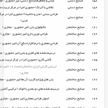
158
صنایع دستی
مبانی و مفاهیم صنایع دستی( غیر حضوری - مج
159
صنایع دستی
نقاشی با آبرنگ( حضوری اجرا در مرکز تربیت م
طراحی سنتی ( متن و حاشیه)( حضوری اجرا در مرک
160
صنایع دستی
مربی)
161
صنایع ساختمان
تکنولوژی بتن (غیر حضوری - مجازی )
162
صنایع ساختمان
طراحی نورپردازی(غیر حضوری - مجازی )
163
صنایع ساختمان
طراحي معماري با نرم افزاراسکچ آپ(غیر حضوری - 
164
صنایع ساختمان
ترسیم نقشه های فلزی و بتنی(غیر حضوری - مج
165
صنایع ساختمان
کاشی کاری( حضوری اجرا در مرکز تربیت مرب
ارزیابی کارایی انرژی ساختم
166
صنایع ساختمان
مجازی)
167
صنایع ساختمان
بتن های ویژه و کاربرد آن ها(غیر حضوری - مجا
168
صنایع ساختمان
ترسیم نقشه های دو بعدی با اتوکد ( ترکیبی آنلاین -
169
صنایع ساختمان
اصول طراحی معماری(غیر حضوری- مجازی)
170
صنایع ساختمان
الزامات پدافند غیرعامل در طرح معماری(غیر حضوری