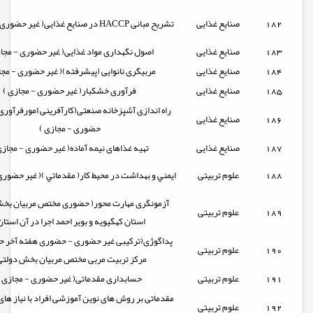
182
صنایع غذایی
تشریح مبانی HACCP در صنایع غذایی( غیر حضوری - مجازی )
183
صنایع غذایی
اصول نگهداری مواد غذایی( غیر حضوری - مجاز
184
صنایع غذایی
مربیگری نانوایی (پیشرفته)( غیر حضوری - مجا
185
صنایع غذایی
فرآوری خشکبار( غیر حضوری - مجازی )
راه اندازی آشپزخانه صنعتی(کارآفرینی امورفرآوری 
186
صنایع غذایی
حضوری - مجازی )
187
صنایع غذایی
تهیه غذاهای نیمه آماده( غیر حضوری - مجازی
188
علوم تربیتی
ايمني و بهداشت در محیط کار( مقدماتي )( غیر حضوری
آزمونگری مهارت محور( حضوری مختص مربیان بخ
189
علوم تربیتی
استان کهگیویه و بویر احمد اجرا در آن استان
پداگوژی(ترکیبی غیر حضوری - حضوری هفته آخر 
190
علوم تربیتی
مرکز تربیت مربی مختص مربیان بخش دولتی
191
علوم تربیتی
حسابداری مقدماتی( غیر حضوری - مجازی)
مقدماتی بر روش های نوین آموزشی افراد با نیاز های 
192
علوم تربیتی