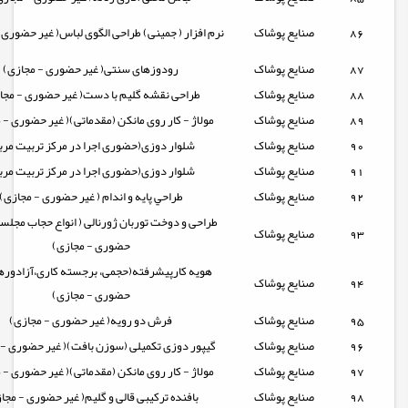
86
صنایع پوشاک
نرم افزار ( جمینی) طراحی الگوی لباس( غیر حضوری 
87
صنایع پوشاک
رودوزهای سنتی( غیر حضوری - مجازی)
88
صنایع پوشاک
طراحی نقشه گلیم با دست( غیر حضوری - مجا
89
صنایع پوشاک
مولاژ - کار روی مانکن (مقدماتی)( غیر حضوری - 
90
صنایع پوشاک
شلوار دوزی(حضوری اجرا در مرکز تربیت مرب
91
صنایع پوشاک
شلوار دوزی(حضوری اجرا در مرکز تربیت مرب
92
صنایع پوشاک
طراحي پايه و اندام ( غیر حضوری - مجازی)
طراحی و دوخت توربان ژورنالی ( انواع حجاب مجلسی
93
صنایع پوشاک
حضوری - مجازی)
هویه کارپیشرفته(حجمی، برجسته کاری،آزادورها
94
صنایع پوشاک
حضوری - مجازی)
95
صنایع پوشاک
فرش دو رویه( غیر حضوری - مجازی)
96
صنایع پوشاک
گیپور دوزی تکمیلی (سوزن بافت)( غیر حضوری - 
97
صنایع پوشاک
مولاژ - کار روی مانکن (مقدماتی)( غیر حضوری - 
98
صنایع پوشاک
بافنده ترکیبی قالی و گلیم( غیر حضوری - مجا