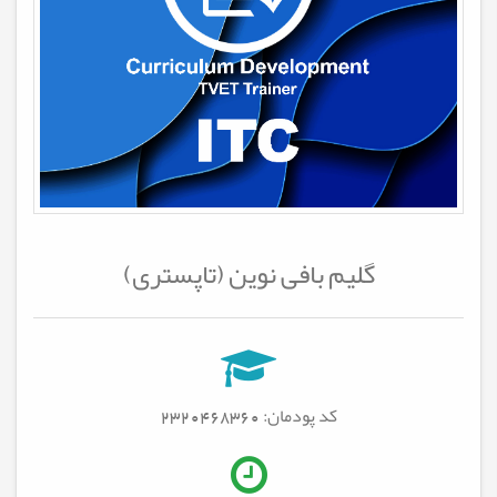
گلیم بافی نوین (تاپستری)
کد پودمان: 2320468360