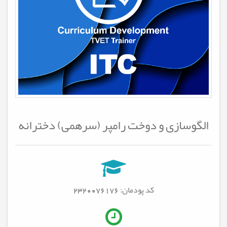
الگوسازی و دوخت رامپر (سرهمی) دخترانه
کد پودمان: 2320076176