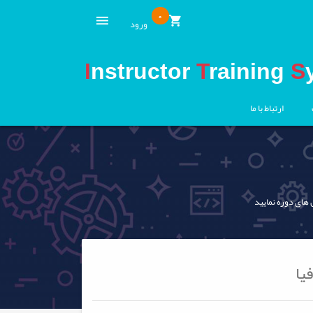
0
ورود
I
nstructor
T
raining
S
ارتباط با ما
 های دوره نمایید
یا