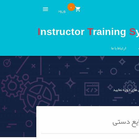
0
ورود
I
nstructor
T
raining
S
ارتباط با ما
 های دوره نمایید
ایع دستی