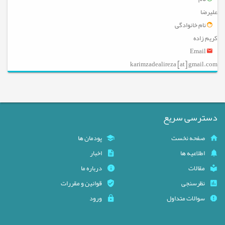
علیرضا
نام خانوادگی
کریم زاده
Email
karimzadealireza [at] gmail.com
دسترسی سریع
صفحه نخست
پودمان ها
اطلاعیه ها
اخبار
مقالات
درباره ما
نظرسنجی
قوانین و مقررات
سوالات متداول
ورود