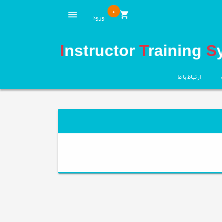
0
ورود
I
nstructor
T
raining
S
ارتباط با ما