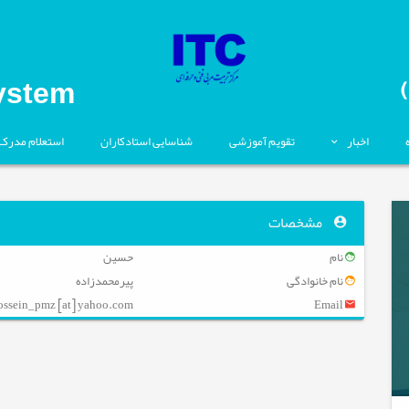
ystem
اخبار
تقویم آموزشی
شناسایی استادکاران
استعلام مدرک
مشخصات
نام
حسین
نام خانوادگی
پیرمحمدزاده
ossein_pmz [at] yahoo.com
Email