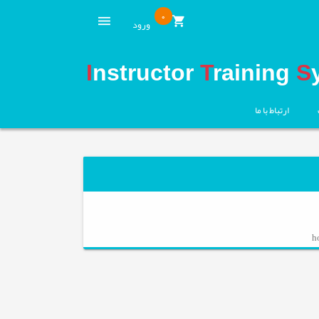
0
ورود
I
nstructor
T
raining
S
ارتباط با ما
h