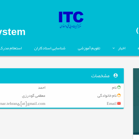
ystem
اخبار
تقویم آموزشی
شناسایی استادکاران
استعلام مدرک
مشخصات
نام
احمد
نام خانوادگی
معظمی گودرزی
ar.tehran5 [at] gmail.com
Email