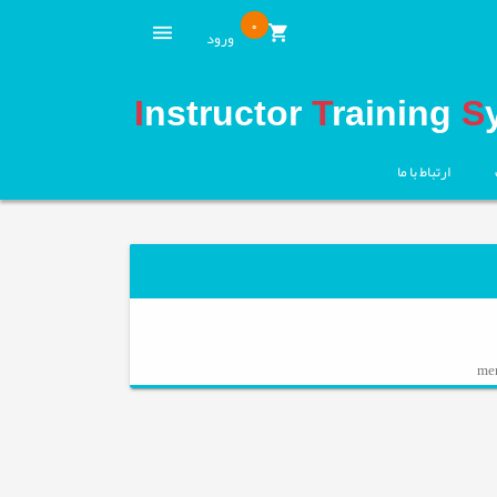
0
ورود
I
nstructor
T
raining
S
ارتباط با ما
mem