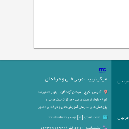
مرکز تربیت مربی فنی و حرفه ای
) مربیان
آدرس : کرج - میدان آزادگان - بلوار امام رضا
(ع) - بلوار تربیت مربی - مرکز تربیت مربی و
پژوهش‌های سازمان آموزش فنی و حرفه‌ای کشور
) مربیان
mr.ebrahimi2003 [at] gmail.com
پشتیبانی: ( 419 داخلی) 02632511922