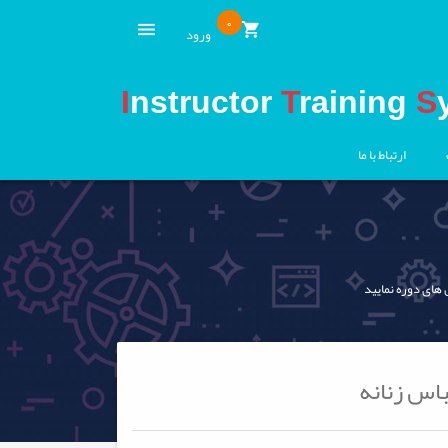
0
ورود
I
nstructor
T
raining
S
ارتباط با ما
 های دوره نمایید
باس زنانه