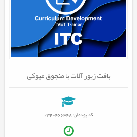
بافت زیور آلات با منجوق میوکی
کد پودمان: 2320466348