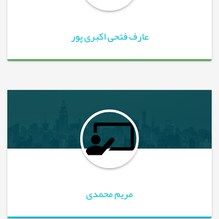
عارف فتحی اکبری پور
مریم محمدی