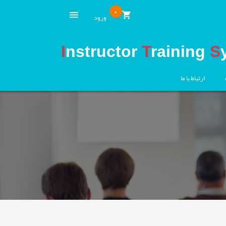
0
ورود
I
nstructor
T
raining
S
ارتباط با ما