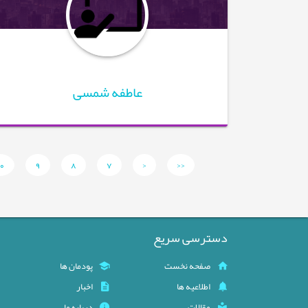
عاطفه شمسی
0
9
8
7
<
<<
دسترسی سریع
صفحه نخست
پودمان ها
اطلاعیه ها
اخبار
مقالات
درباره ما