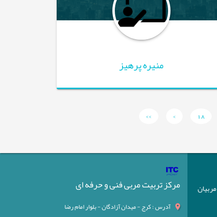
منیره پرهیز
>>
>
18
مرکز تربیت مربی فنی و حرفه ای
) مربیان
آدرس : کرج - میدان آزادگان - بلوار امام رضا