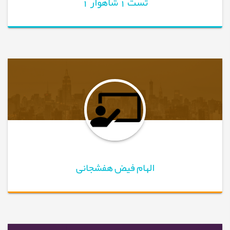
تست 1 شاهوار 1
الهام فیض هفشجانی