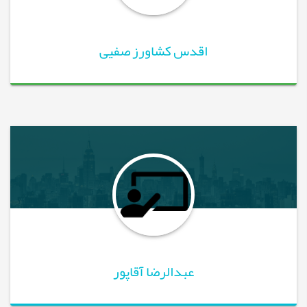
اقدس کشاورز صفیی
عبدالرضا آقاپور