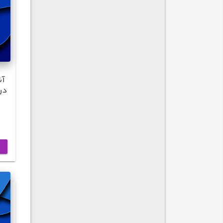
آش
در