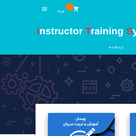
0
ورود
I
nstructor
T
raining
S
ارتباط با ما