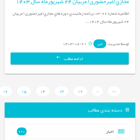
مجازي(غیرحضوری) مربيان 24 شهریورماه سال 1403
اطلاعیه شماره 22-03:برنامه زمانبندي دوره هاي مجازي(غیرحضوری) مربيان
24 شهریورماه سال 1403...
توسط مدیریت
1403/06/21
خبر
ادامه مطلب
16
15
14
13
12
<
<<
دسته بندی مطالب
اخبار
220