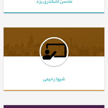
محسن اشکذری یزد
شیوا رحیمی